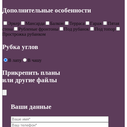
Дополнительные особенности
Эркер
Мансарда
Балкон
Терраса
Гараж
Пятая
стена
Рубленые фронтоны
Под рубанок
Под топор
Прострожка рубанком
Рубка углов
В лапу
В чашу
Прикрепить планы
или другие файлы
Ваши данные