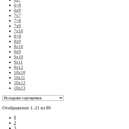
6×8
6х9
7х7
7×8
7х9
7х10
8×8
8х9
8х10
9х9
9х10
9х11
9х12
10х10
10х11
10х12
10х13
Отображение 1–21 из 89
1
2
3