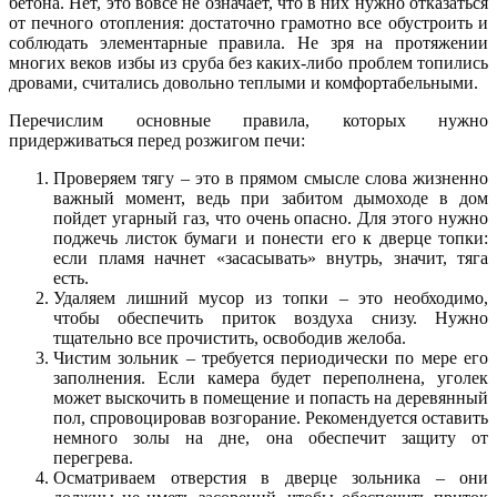
бетона. Нет, это вовсе не означает, что в них нужно отказаться
от печного отопления: достаточно грамотно все обустроить и
соблюдать элементарные правила. Не зря на протяжении
многих веков избы из сруба без каких-либо проблем топились
дровами, считались довольно теплыми и комфортабельными.
Перечислим основные правила, которых нужно
придерживаться перед розжигом печи:
Проверяем тягу – это в прямом смысле слова жизненно
важный момент, ведь при забитом дымоходе в дом
пойдет угарный газ, что очень опасно. Для этого нужно
поджечь листок бумаги и понести его к дверце топки:
если пламя начнет «засасывать» внутрь, значит, тяга
есть.
Удаляем лишний мусор из топки – это необходимо,
чтобы обеспечить приток воздуха снизу. Нужно
тщательно все прочистить, освободив желоба.
Чистим зольник – требуется периодически по мере его
заполнения. Если камера будет переполнена, уголек
может выскочить в помещение и попасть на деревянный
пол, спровоцировав возгорание. Рекомендуется оставить
немного золы на дне, она обеспечит защиту от
перегрева.
Осматриваем отверстия в дверце зольника – они