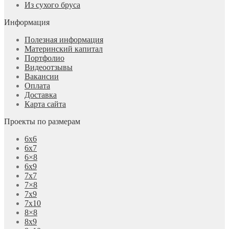
Из сухого бруса
Информация
Полезная информация
Материнский капитал
Портфолио
Видеоотзывы
Вакансии
Оплата
Доставка
Карта сайта
Проекты по размерам
6х6
6х7
6×8
6х9
7х7
7×8
7х9
7х10
8×8
8х9