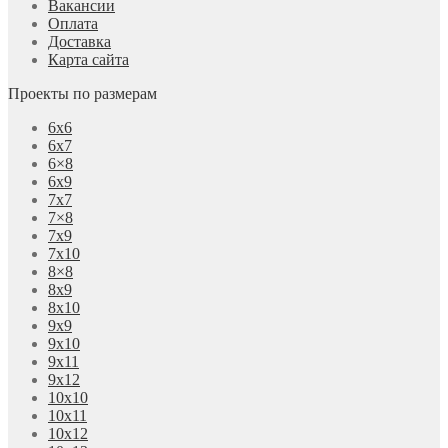
Вакансии
Оплата
Доставка
Карта сайта
Проекты по размерам
6х6
6х7
6×8
6х9
7х7
7×8
7х9
7х10
8×8
8х9
8х10
9х9
9х10
9х11
9х12
10х10
10х11
10х12