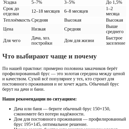
Усадка
5–7%
3–5%
До 1,5%
Срок до
1–2
12–18 месяцев
6–8 месяцев
отделки
месяца
Теплоёмкость
Средняя
Высокая
Высокая
Выше
Цена
Низкая
Средняя
среднего
Дача, хоз.
Быстрое
Для чего
Дом для жизни
постройки
заселение
Что выбирают чаще и почему
По нашей практике: примерно половина заказчиков берёт
профилированный брус — это золотая середина между ценой
и качеством. Сухой всё популярнее у тех, кто строит для
постоянного проживания и не хочет ждать. Обычный брус
берут на дачи и бани.
Наши рекомендации по ситуациям:
Дача или баня — берите обычный брус 150×150,
сэкономите без потери надёжности.
Дом для постоянного проживания — профилированный
брус 195×145, оптимальное решение.