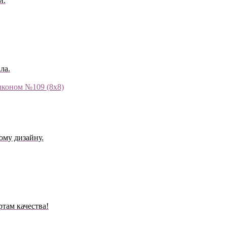
й.
ла.
ому дизайну.
там качества!