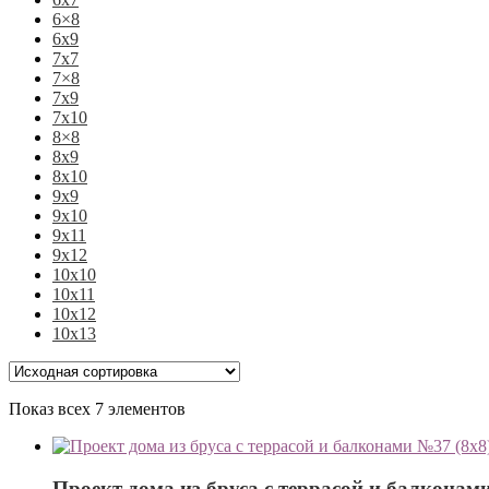
6×8
6х9
7х7
7×8
7х9
7х10
8×8
8х9
8х10
9х9
9х10
9х11
9х12
10х10
10х11
10х12
10х13
Показ всех 7 элементов
Проект дома из бруса с террасой и балконам