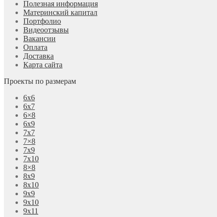
Полезная информация
Материнский капитал
Портфолио
Видеоотзывы
Вакансии
Оплата
Доставка
Карта сайта
Проекты по размерам
6х6
6х7
6×8
6х9
7х7
7×8
7х9
7х10
8×8
8х9
8х10
9х9
9х10
9х11