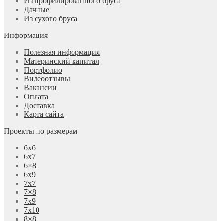
Из профилированного бруса
Дачные
Из сухого бруса
Информация
Полезная информация
Материнский капитал
Портфолио
Видеоотзывы
Вакансии
Оплата
Доставка
Карта сайта
Проекты по размерам
6х6
6х7
6×8
6х9
7х7
7×8
7х9
7х10
8×8