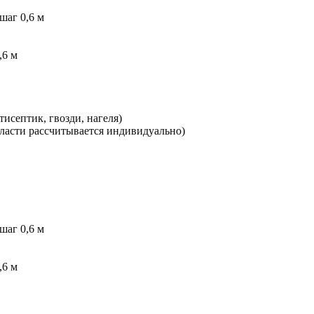
шаг 0,6 м
,6 м
исептик, гвозди, нагеля)
бласти рассчитывается индивидуально)
шаг 0,6 м
,6 м