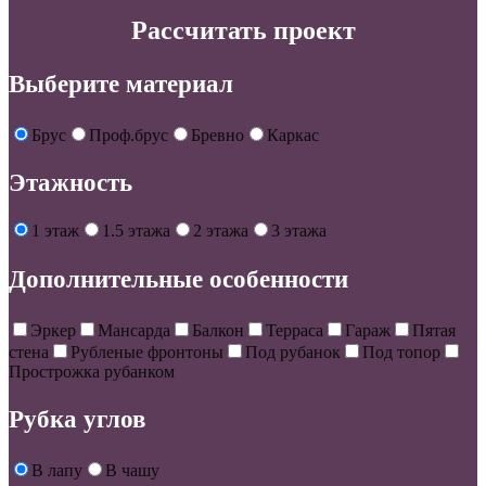
Рассчитать проект
Выберите материал
Брус
Проф.брус
Бревно
Каркас
Этажность
1 этаж
1.5 этажа
2 этажа
3 этажа
Дополнительные особенности
Эркер
Мансарда
Балкон
Терраса
Гараж
Пятая
стена
Рубленые фронтоны
Под рубанок
Под топор
Прострожка рубанком
Рубка углов
В лапу
В чашу