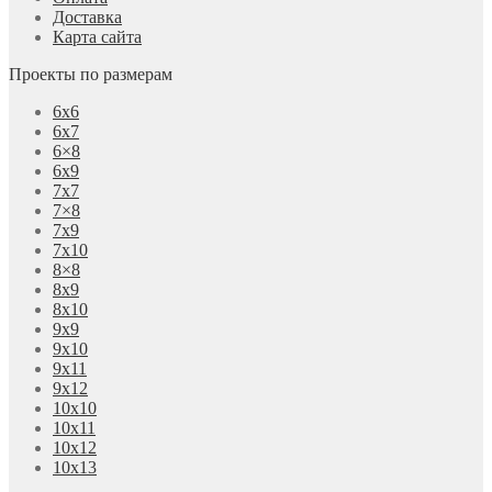
Доставка
Карта сайта
Проекты по размерам
6х6
6х7
6×8
6х9
7х7
7×8
7х9
7х10
8×8
8х9
8х10
9х9
9х10
9х11
9х12
10х10
10х11
10х12
10х13