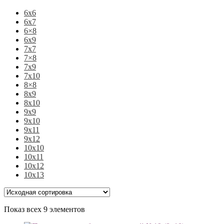
6х6
6х7
6×8
6х9
7х7
7×8
7х9
7х10
8×8
8х9
8х10
9х9
9х10
9х11
9х12
10х10
10х11
10х12
10х13
Показ всех 9 элементов