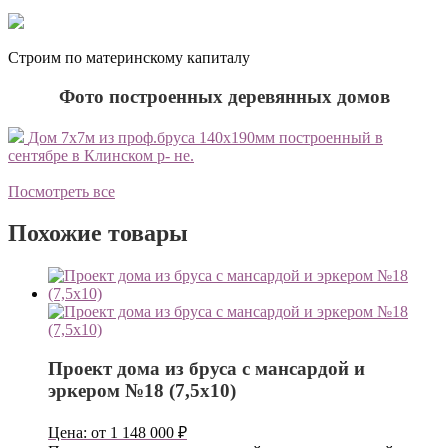
Строим по материнскому капиталу
Фото построенных деревянных домов
Дом 7х7м из проф.бруса 140х190мм построенный в
сентябре в Клинском р- не.
с
о
Посмотреть все
Похожие товары
Проект дома из бруса с мансардой и
эркером №18 (7,5х10)
Цена:
от
1 148 000
₽