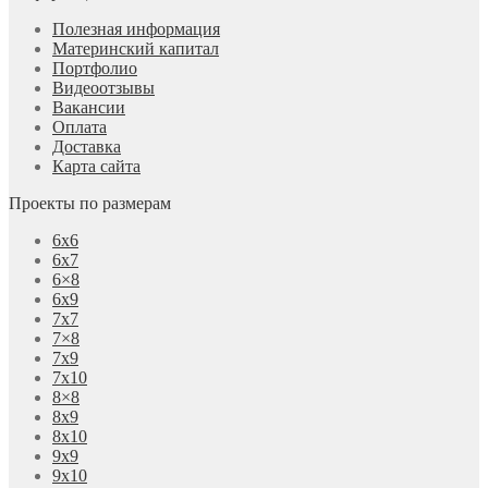
Полезная информация
Материнский капитал
Портфолио
Видеоотзывы
Вакансии
Оплата
Доставка
Карта сайта
Проекты по размерам
6х6
6х7
6×8
6х9
7х7
7×8
7х9
7х10
8×8
8х9
8х10
9х9
9х10