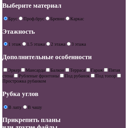
Выберите материал
Брус
Проф.брус
Бревно
Каркас
Этажность
1 этаж
1.5 этажа
2 этажа
3 этажа
Дополнительные особенности
Эркер
Мансарда
Балкон
Терраса
Гараж
Пятая
стена
Рубленые фронтоны
Под рубанок
Под топор
Прострожка рубанком
Рубка углов
В лапу
В чашу
Прикрепить планы
или другие файлы