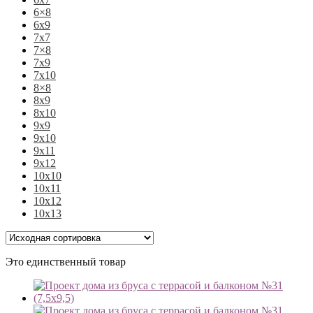
6×8
6х9
7х7
7×8
7х9
7х10
8×8
8х9
8х10
9х9
9х10
9х11
9х12
10х10
10х11
10х12
10х13
Это единственный товар