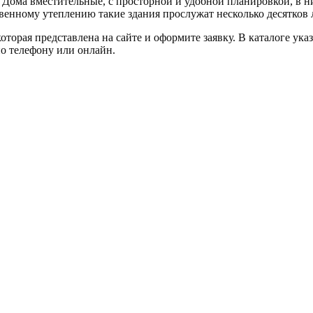
 Дома вместительные, с просторной и удобной планировкой, в н
венному утеплению такие здания прослужат несколько десятков 
оторая представлена на сайте и оформите заявку. В каталоге ук
о телефону или онлайн.