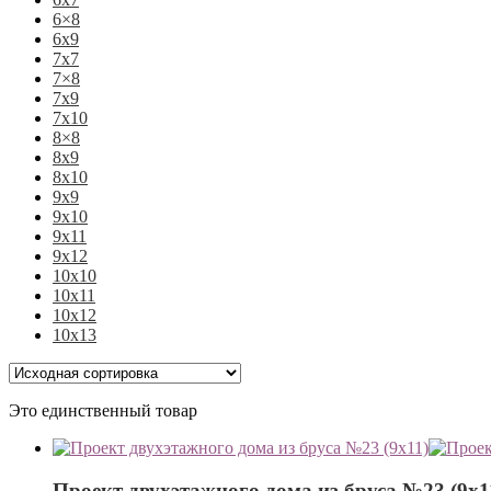
6×8
6х9
7х7
7×8
7х9
7х10
8×8
8х9
8х10
9х9
9х10
9х11
9х12
10х10
10х11
10х12
10х13
Это единственный товар
Проект двухэтажного дома из бруса №23 (9х1