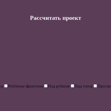
Рассчитать проект
на
Рубленые фронтоны
Под рубанок
Под топор
Простр