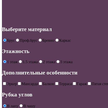
Выберите материал
Брус
Проф.брус
Бревно
Каркас
Этажность
1 этаж
1.5 этажа
2 этажа
3 этажа
Дополнительные особенности
Эркер
Мансарда
Балкон
Терраса
Гараж
Пятая сте
Рубка углов
В лапу
В чашу